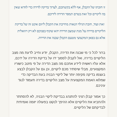
זו חובתו של הקבלן, אף ללא בקשתכם, לערוך בדיקה לדירה כדי לוודא שאין
בה ליקויים וכל זאת בטרם תמסר הדירה לידיכם.
זאת ועוד, חובת הגילוי הנאות מחייבת את הקבלן ליזום אקט זה של בדיקת
הליקויים בדירה על מנת שמצב הדירה יהא שקוף בפניכם לא רק ויזואלית
.
אלא גם בפאן המקצועי מטעם הקבלן שבנה את הדירה
ברור לכל כי מי שבנה את הדירה, הקבלן, יודע וחייב לדעת מה מצב
הליקויים בדירה, ואל לקבלן לסמוך ידו על בדיקת הדירה על ידכם,
אלא עליו ראשית ליידע אתכם מה מצב הדירה על פי מיטב כישוריו
המקצועיים, מבלי שיסתיר מכם ליקויים, וכן גם על הקבלן לבצע
בעצמו בדיקה מקיפה יותר של ליקויי הבניה בעת הבדיקה כדי
שמלוא האמת המקצועית על מצב הליקויים בדירה תעמוד לנגד
עיניכם.
כך אמור קבלן רציני להתנהג בבדיקת ליקויי הבניה, לא להסתתר
ולהחביא את הליקויים אלא ההיפך לנקוט בפעולה יזומה ואמיתית
לבדיקתם של הליקויים.